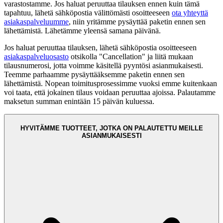
varastostamme. Jos haluat peruuttaa tilauksen ennen kuin tämä
tapahtuu, lähetä sähköpostia välittömästi osoitteeseen
ota yhteyttä
asiakaspalveluumme
, niin yritämme pysäyttää paketin ennen sen
lähettämistä. Lähetämme yleensä samana päivänä.
Jos haluat peruuttaa tilauksen, lähetä sähköpostia osoitteeseen
asiakaspalveluosasto
otsikolla "Cancellation" ja liitä mukaan
tilausnumerosi, jotta voimme käsitellä pyyntösi asianmukaisesti.
Teemme parhaamme pysäyttääksemme paketin ennen sen
lähettämistä. Nopean toimitusprosessimme vuoksi emme kuitenkaan
voi taata, että jokainen tilaus voidaan peruuttaa ajoissa. Palautamme
maksetun summan enintään 15 päivän kuluessa.
HYVITÄMME TUOTTEET, JOTKA ON PALAUTETTU MEILLE
ASIANMUKAISESTI