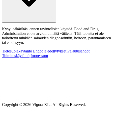
Kysy lääkäriltäsi ennen ravintolisien käyttöä. Food and Drug
Administration ei ole arvioinut näitä väitteitä. Tätä tuotetta ei ole
tarkoitettu minkään sairauden diagnosointiin, hoitoon, parantamiseen
tai ehkäisyyn.
Tietosuojakäytäntö
Ehdot ja edellytykset
Palautusehdot
Toimituskäytäntö
Impressum
Copyright © 2026 Vigora XL - All Rights Reserved.